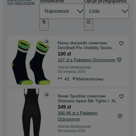
ZNALEŹLIŚMY
Sortowanie
Opcje przeglądania
535 OGŁOSZEŃ
Nowa skarpetki rowerowe
DexShell Pro Visibility Socks r.
L 43-46
100 zł
107 zł z Pakietem Ochronnym
Ostrów Wielkopolski
08 sierpnia 2026
43
Wielokolorowy
Nowe Spodnie rowerowe
Shimano Apice Bib Tights r. XL
349 zł
366,96 zł z Pakietem
Ochronnym
Ostrów Wielkopolski
08 sierpnia 2026