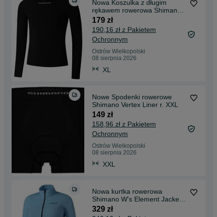
Nowa Koszulka z długim
rękawem rowerowa Shimano
Vertex Long r. L/XL
179 zł
190,16 zł z Pakietem
Ochronnym
Ostrów Wielkopolski
08 sierpnia 2026
XL
Nowe Spodenki rowerowe
Shimano Vertex Liner r. XXL
149 zł
158,96 zł z Pakietem
Ochronnym
Ostrów Wielkopolski
08 sierpnia 2026
XXL
Nowa kurtka rowerowa
Shimano W's Element Jacket
r. L
329 zł