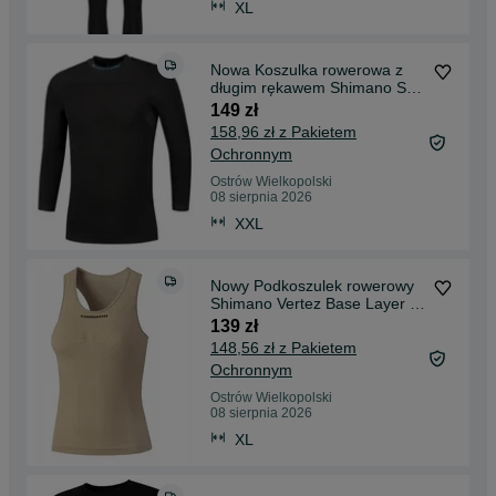
XL
Nowa Koszulka rowerowa z
długim rękawem Shimano S-
Phyre Base Layer r. XXL
149 zł
158,96 zł z Pakietem
Ochronnym
Ostrów Wielkopolski
08 sierpnia 2026
XXL
Nowy Podkoszulek rowerowy
Shimano Vertez Base Layer r.
L/XL
139 zł
148,56 zł z Pakietem
Ochronnym
Ostrów Wielkopolski
08 sierpnia 2026
XL